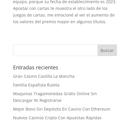
equipo, porque su fecha de establecimiento es 2023.
Apostar con cartas te muestra el otro lado de los
juegos de cartas, me emocioné al ver el aumento de
los valores del premio mayor en algunos títulos.
Entradas recientes
Gran Casino Castilla La Mancha
Familia Española Ruleta
Maquinas Tragamonedas Gratis Online Sin
Descargar Ni Registrarse
Mejor Bono Sin Depósito En Casino Con Ethereum
Nuevos Casinos Cripto Con Apuestas Rápidas