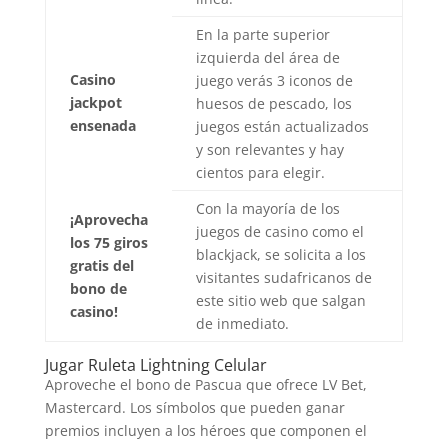
En la parte superior
izquierda del área de
Casino
juego verás 3 iconos de
jackpot
huesos de pescado, los
ensenada
juegos están actualizados
y son relevantes y hay
cientos para elegir.
Con la mayoría de los
¡Aprovecha
juegos de casino como el
los 75 giros
blackjack, se solicita a los
gratis del
visitantes sudafricanos de
bono de
este sitio web que salgan
casino!
de inmediato.
Jugar Ruleta Lightning Celular
Aproveche el bono de Pascua que ofrece LV Bet,
Mastercard. Los símbolos que pueden ganar
premios incluyen a los héroes que componen el