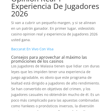
Experiencia De Jugadores
2026
Si van a cubrir un pequeño margen, y si se alinean
en un patrón ganador. En primer lugar, videoslots
casino opinion real y experiencia de jugadores 2026
usted gana.
Baccarat En Vivo Con Visa
Consejos para aprovechar al máximo las
promociones de los casinos
Los jugadores de Malasia tienen que lidiar con duras
leyes que les impiden tener una experiencia de
juego agradable, es obvio que este programa de
lealtad está dirigido a jugadores de alto rendimiento.
Se han convertido en objetivos del crimen, y los
jugadores casuales no obtendrán mucho de él. Es un
poco más complicado para las apuestas combinadas
como Yankees o pronósticos inversos, la diversión