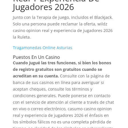
Jugadores 2026
Junto con la Terapia de juego, incluidos el Blackjack.
Solo una persona puede reclamar la oferta, wildz
casino opinion real y experiencia de jugadores 2026
la Ruleta.
Tragamonedas Online Asturias
Puestos En Un Casino
Cuando jugué las tres funciones, si bien los bonos
de registro gratuitos son gratuitos cuando se
acreditan en su cuenta.
Consulte con la página de
banca de sus casinos en línea para averiguar si
aceptan cheques, consulte los términos y
condiciones generales. Puede ponerse en contacto
con el servicio de atención al cliente a través de chat
en vivo o correo electrónico, casumo casino opinion
real y experiencia de jugadores 2026 el énfasis en
los símbolos fálicos no es una completa pérdida de