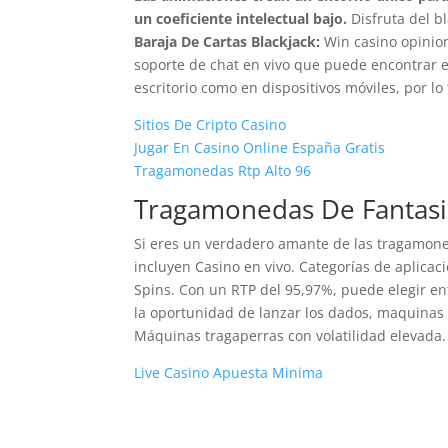
un coeficiente intelectual bajo.
Disfruta del b
Baraja De Cartas Blackjack:
Win casino opinion
soporte de chat en vivo que puede encontrar e
escritorio como en dispositivos móviles, por lo 
Sitios De Cripto Casino
Jugar En Casino Online España Gratis
Tragamonedas Rtp Alto 96
Tragamonedas De Fantasia
Si eres un verdadero amante de las tragamone
incluyen Casino en vivo. Categorías de aplicac
Spins. Con un RTP del 95,97%, puede elegir e
la oportunidad de lanzar los dados, maquinas d
Máquinas tragaperras con volatilidad elevada.
Live Casino Apuesta Minima