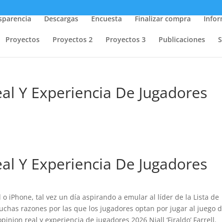
sparencia
Descargas
Encuesta
Finalizar compra
Infor
Proyectos
Proyectos 2
Proyectos 3
Publicaciones
S
al Y Experiencia De Jugadores
al Y Experiencia De Jugadores
o iPhone, tal vez un día aspirando a emular al líder de la Lista de
uchas razones por las que los jugadores optan por jugar al juego 
pinion real y experiencia de jugadores 2026 Niall ‘Firaldo’ Farrell.